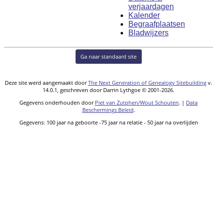
verjaardagen
Kalender
Begraafplaatsen
Bladwijzers
Ga naar standaard site
Deze site werd aangemaakt door
The Next Generation of Genealogy Sitebuilding
v.
14.0.1, geschreven door Darrin Lythgoe © 2001-2026.
Gegevens onderhouden door
Piet van Zutphen/Wout Schouten
. |
Data
Beschermings Beleid
.
Gegevens: 100 jaar na geboorte -75 jaar na relatie - 50 jaar na overlijden