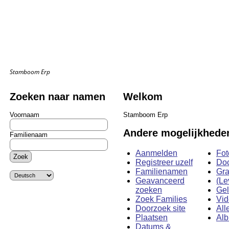
Stamboom Erp
Zoeken naar namen
Welkom
Voornaam
Stamboom Erp
Andere mogelijkhede
Familienaam
Aanmelden
Fot
Registreer uzelf
Do
Familienamen
Gra
Geavanceerd
(Le
zoeken
Ge
Zoek Families
Vi
Doorzoek site
All
Plaatsen
Al
Datums &